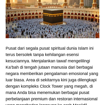
Pusat dari segala pusat spiritual dunia Islam ini
terus bersolek tanpa kehilangan esensi
kesuciannya. Menjalankan tawaf mengelilingi
Ka’bah di tengah jutaan manusia dari berbagai
negara memberikan pengalaman emosional yang
luar biasa. Area di sekitarnya kini juga dilengkapi
dengan kompleks Clock Tower yang megah, di
mana Anda bisa menemukan berbagai pusat
perbelanjaan premium dan restoran internasional