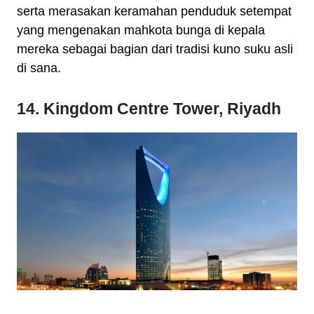
serta merasakan keramahan penduduk setempat
yang mengenakan mahkota bunga di kepala
mereka sebagai bagian dari tradisi kuno suku asli
di sana.
14. Kingdom Centre Tower, Riyadh