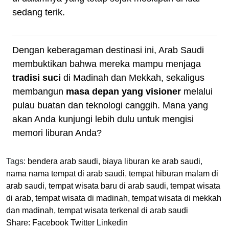
sedang terik.
Dengan keberagaman destinasi ini, Arab Saudi
membuktikan bahwa mereka mampu menjaga
tradisi suci
di Madinah dan Mekkah, sekaligus
membangun
masa depan yang visioner
melalui
pulau buatan dan teknologi canggih. Mana yang
akan Anda kunjungi lebih dulu untuk mengisi
memori liburan Anda?
Tags:
bendera arab saudi
,
biaya liburan ke arab saudi
,
nama nama tempat di arab saudi
,
tempat hiburan malam di
arab saudi
,
tempat wisata baru di arab saudi
,
tempat wisata
di arab
,
tempat wisata di madinah
,
tempat wisata di mekkah
dan madinah
,
tempat wisata terkenal di arab saudi
Share:
Facebook
Twitter
Linkedin