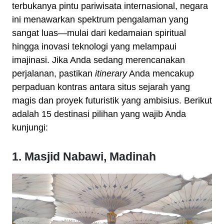
terbukanya pintu pariwisata internasional, negara
ini menawarkan spektrum pengalaman yang
sangat luas—mulai dari kedamaian spiritual
hingga inovasi teknologi yang melampaui
imajinasi. Jika Anda sedang merencanakan
perjalanan, pastikan
itinerary
Anda mencakup
perpaduan kontras antara situs sejarah yang
magis dan proyek futuristik yang ambisius. Berikut
adalah 15 destinasi pilihan yang wajib Anda
kunjungi:
1. Masjid Nabawi, Madinah