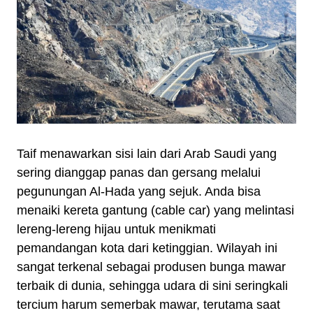
Taif menawarkan sisi lain dari Arab Saudi yang
sering dianggap panas dan gersang melalui
pegunungan Al-Hada yang sejuk. Anda bisa
menaiki kereta gantung (cable car) yang melintasi
lereng-lereng hijau untuk menikmati
pemandangan kota dari ketinggian. Wilayah ini
sangat terkenal sebagai produsen bunga mawar
terbaik di dunia, sehingga udara di sini seringkali
tercium harum semerbak mawar, terutama saat