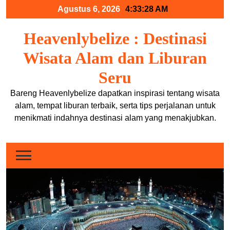
Skip
Agustus 6, 2026
4:33:30 AM
to
content
Heavenlybelize : Destinasi
Wisata Alam dan Liburan
Seru
Bareng Heavenlybelize dapatkan inspirasi tentang wisata
alam, tempat liburan terbaik, serta tips perjalanan untuk
menikmati indahnya destinasi alam yang menakjubkan.