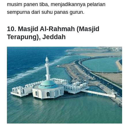
musim panen tiba, menjadikannya pelarian
sempurna dari suhu panas gurun.
10. Masjid Al-Rahmah (Masjid
Terapung), Jeddah