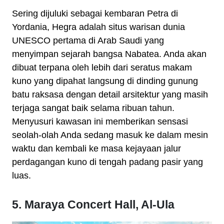
Sering dijuluki sebagai kembaran Petra di
Yordania, Hegra adalah situs warisan dunia
UNESCO pertama di Arab Saudi yang
menyimpan sejarah bangsa Nabatea. Anda akan
dibuat terpana oleh lebih dari seratus makam
kuno yang dipahat langsung di dinding gunung
batu raksasa dengan detail arsitektur yang masih
terjaga sangat baik selama ribuan tahun.
Menyusuri kawasan ini memberikan sensasi
seolah-olah Anda sedang masuk ke dalam mesin
waktu dan kembali ke masa kejayaan jalur
perdagangan kuno di tengah padang pasir yang
luas.
5. Maraya Concert Hall, Al-Ula