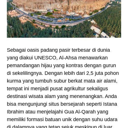
Sebagai oasis padang pasir terbesar di dunia
yang diakui UNESCO, Al-Ahsa menawarkan
pemandangan hijau yang kontras dengan gurun
di sekelilingnya. Dengan lebih dari 2,5 juta pohon
kurma yang tumbuh subur berkat mata air alami,
tempat ini menjadi pusat agrikultur sekaligus
destinasi wisata alam yang menenangkan. Anda
bisa mengunjungi situs bersejarah seperti Istana
Ibrahim atau menjelajahi Gua Al-Qarah yang
memiliki formasi batuan unik dengan suhu udara
di dalamnya yang tetap sejuk meskipun di luar