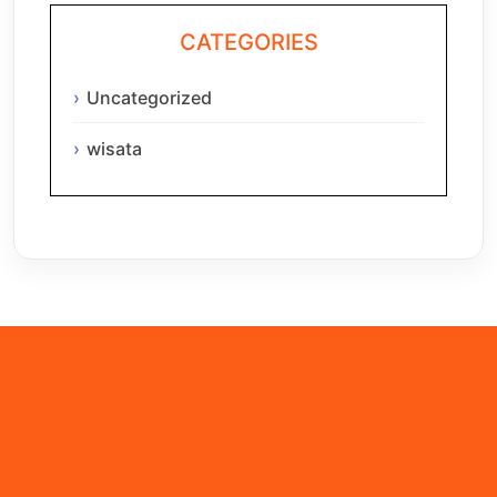
CATEGORIES
Uncategorized
wisata