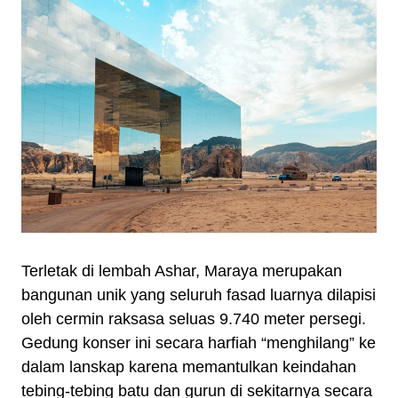
Terletak di lembah Ashar, Maraya merupakan
bangunan unik yang seluruh fasad luarnya dilapisi
oleh cermin raksasa seluas 9.740 meter persegi.
Gedung konser ini secara harfiah “menghilang” ke
dalam lanskap karena memantulkan keindahan
tebing-tebing batu dan gurun di sekitarnya secara