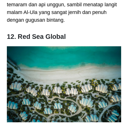
temaram dan api unggun, sambil menatap langit
malam Al-Ula yang sangat jernih dan penuh
dengan gugusan bintang.
12. Red Sea Global