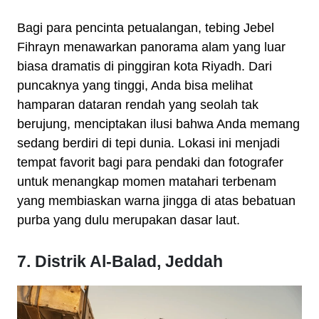
Bagi para pencinta petualangan, tebing Jebel
Fihrayn menawarkan panorama alam yang luar
biasa dramatis di pinggiran kota Riyadh. Dari
puncaknya yang tinggi, Anda bisa melihat
hamparan dataran rendah yang seolah tak
berujung, menciptakan ilusi bahwa Anda memang
sedang berdiri di tepi dunia. Lokasi ini menjadi
tempat favorit bagi para pendaki dan fotografer
untuk menangkap momen matahari terbenam
yang membiaskan warna jingga di atas bebatuan
purba yang dulu merupakan dasar laut.
7. Distrik Al-Balad, Jeddah