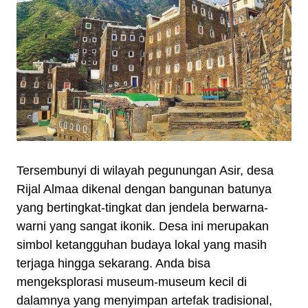
Tersembunyi di wilayah pegunungan Asir, desa
Rijal Almaa dikenal dengan bangunan batunya
yang bertingkat-tingkat dan jendela berwarna-
warni yang sangat ikonik. Desa ini merupakan
simbol ketangguhan budaya lokal yang masih
terjaga hingga sekarang. Anda bisa
mengeksplorasi museum-museum kecil di
dalamnya yang menyimpan artefak tradisional,