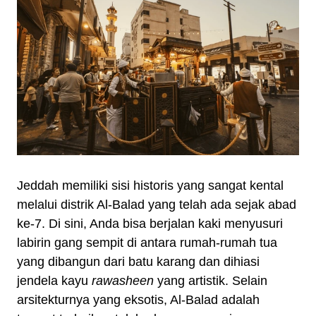
Jeddah memiliki sisi historis yang sangat kental
melalui distrik Al-Balad yang telah ada sejak abad
ke-7. Di sini, Anda bisa berjalan kaki menyusuri
labirin gang sempit di antara rumah-rumah tua
yang dibangun dari batu karang dan dihiasi
jendela kayu
rawasheen
yang artistik. Selain
arsitekturnya yang eksotis, Al-Balad adalah