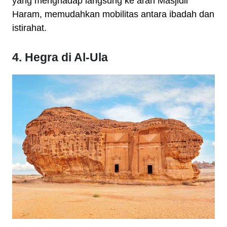
yang menghadap langsung ke arah Masjidil
Haram, memudahkan mobilitas antara ibadah dan
istirahat.
4. Hegra di Al-Ula