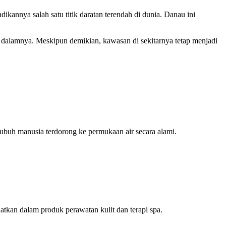
kannya salah satu titik daratan terendah di dunia. Danau ini
 dalamnya. Meskipun demikian, kawasan di sekitarnya tetap menjadi
ubuh manusia terdorong ke permukaan air secara alami.
tkan dalam produk perawatan kulit dan terapi spa.