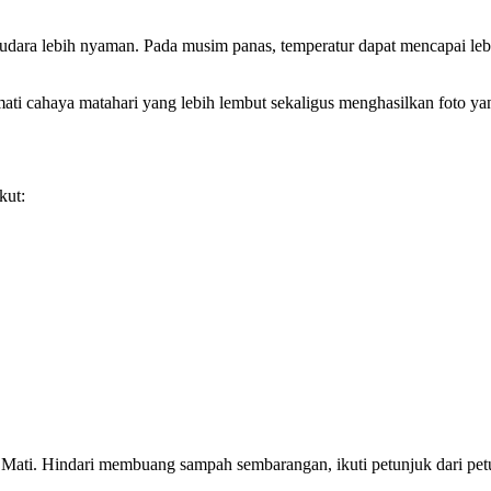
ara lebih nyaman. Pada musim panas, temperatur dapat mencapai lebih
ti cahaya matahari yang lebih lembut sekaligus menghasilkan foto yan
kut:
Mati. Hindari membuang sampah sembarangan, ikuti petunjuk dari petu