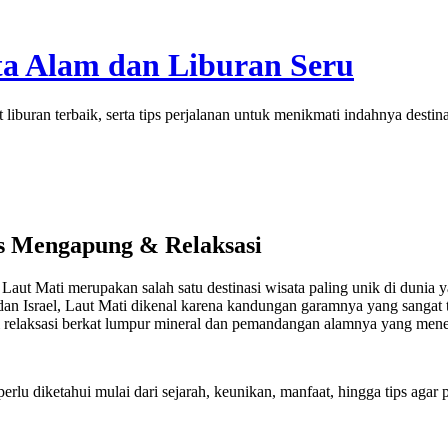
ata Alam dan Liburan Seru
 liburan terbaik, serta tips perjalanan untuk menikmati indahnya dest
ips Mengapung & Relaksasi
 Laut Mati merupakan salah satu destinasi wisata paling unik di dunia 
dan Israel, Laut Mati dikenal karena kandungan garamnya yang sanga
kasi relaksasi berkat lumpur mineral dan pemandangan alamnya yang me
rlu diketahui mulai dari sejarah, keunikan, manfaat, hingga tips agar