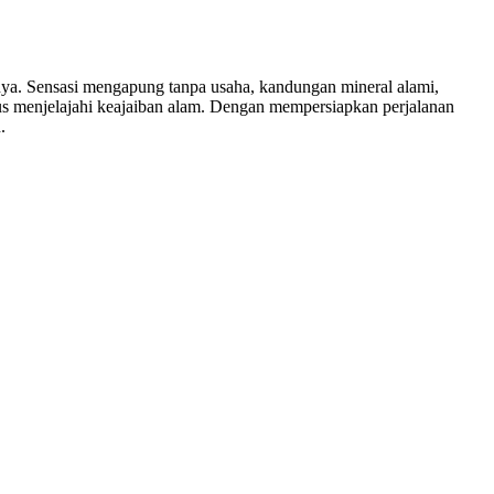
nya. Sensasi mengapung tanpa usaha, kandungan mineral alami,
gus menjelajahi keajaiban alam. Dengan mempersiapkan perjalanan
.