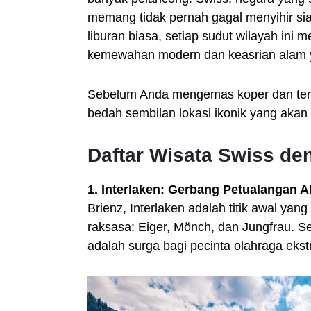
memang tidak pernah gagal menyihir si
liburan biasa, setiap sudut wilayah in
kemewahan modern dan keasrian alam y
Sebelum Anda mengemas koper dan terb
bedah sembilan lokasi ikonik yang akan
Daftar Wisata Swiss d
1. Interlaken: Gerbang Petualangan A
Brienz, Interlaken adalah titik awal yang
raksasa: Eiger, Mönch, dan Jungfrau. S
adalah surga bagi pecinta olahraga eks