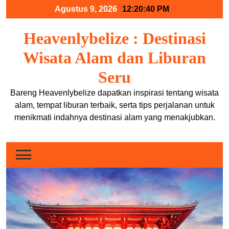
Skip
Agustus 9, 2026
12:20:40 PM
to
content
Heavenlybelize : Destinasi
Wisata Alam dan Liburan
Seru
Bareng Heavenlybelize dapatkan inspirasi tentang wisata
alam, tempat liburan terbaik, serta tips perjalanan untuk
menikmati indahnya destinasi alam yang menakjubkan.