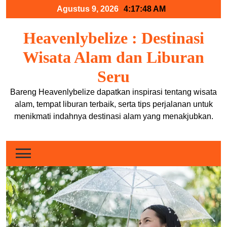
Skip
Agustus 9, 2026
4:17:48 AM
to
content
Heavenlybelize : Destinasi
Wisata Alam dan Liburan
Seru
Bareng Heavenlybelize dapatkan inspirasi tentang wisata
alam, tempat liburan terbaik, serta tips perjalanan untuk
menikmati indahnya destinasi alam yang menakjubkan.