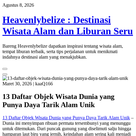
Skip
Agustus 8, 2026
to
content
Heavenlybelize : Destinasi
Wisata Alam dan Liburan Seru
Bareng Heavenlybelize dapatkan inspirasi tentang wisata alam,
tempat liburan terbaik, serta tips perjalanan untuk menikmati
indahnya destinasi alam yang menakjubkan.
Maret 30, 2026
|
kaaQ166
13 Daftar Objek Wisata Dunia yang
Punya Daya Tarik Alam Unik
13 Daftar Objek Wisata Dunia yang Punya Daya Tarik Alam Unik
–
Dunia ini menyimpan ribuan permata tersembunyi yang menunggu
untuk ditemukan. Dari puncak gunung yang diselimuti salju hingga
hamparan laut biru yang jernih, keindahan alam sering kali menjadi