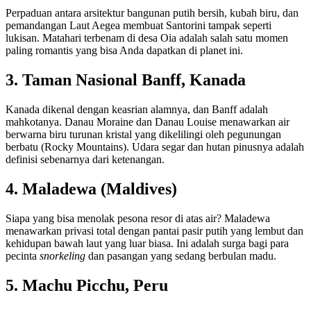
Perpaduan antara arsitektur bangunan putih bersih, kubah biru, dan
pemandangan Laut Aegea membuat Santorini tampak seperti
lukisan. Matahari terbenam di desa Oia adalah salah satu momen
paling romantis yang bisa Anda dapatkan di planet ini.
3. Taman Nasional Banff, Kanada
Kanada dikenal dengan keasrian alamnya, dan Banff adalah
mahkotanya. Danau Moraine dan Danau Louise menawarkan air
berwarna biru turunan kristal yang dikelilingi oleh pegunungan
berbatu (Rocky Mountains). Udara segar dan hutan pinusnya adalah
definisi sebenarnya dari ketenangan.
4. Maladewa (Maldives)
Siapa yang bisa menolak pesona resor di atas air? Maladewa
menawarkan privasi total dengan pantai pasir putih yang lembut dan
kehidupan bawah laut yang luar biasa. Ini adalah surga bagi para
pecinta
snorkeling
dan pasangan yang sedang berbulan madu.
5. Machu Picchu, Peru