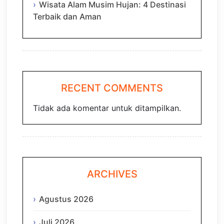
Wisata Alam Musim Hujan: 4 Destinasi
Terbaik dan Aman
RECENT COMMENTS
Tidak ada komentar untuk ditampilkan.
ARCHIVES
Agustus 2026
Juli 2026