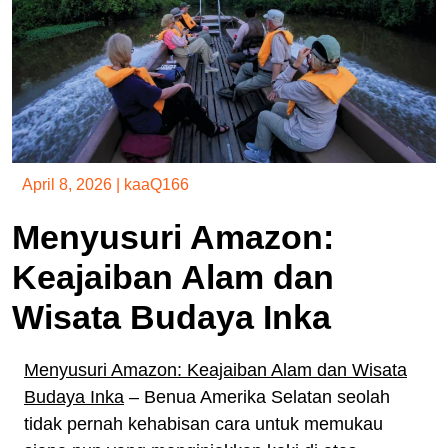
April 8, 2026
|
kaaQ166
Menyusuri Amazon:
Keajaiban Alam dan
Wisata Budaya Inka
Menyusuri Amazon: Keajaiban Alam dan Wisata
Budaya Inka
– Benua Amerika Selatan seolah
tidak pernah kehabisan cara untuk memukau