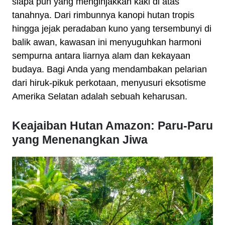
siapa pun yang menginjakkan kaki di atas
tanahnya. Dari rimbunnya kanopi hutan tropis
hingga jejak peradaban kuno yang tersembunyi di
balik awan, kawasan ini menyuguhkan harmoni
sempurna antara liarnya alam dan kekayaan
budaya. Bagi Anda yang mendambakan pelarian
dari hiruk-pikuk perkotaan, menyusuri eksotisme
Amerika Selatan adalah sebuah keharusan.
Keajaiban Hutan Amazon: Paru-Paru
yang Menenangkan Jiwa