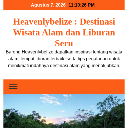
Skip
Agustus 7, 2026
11:10:27 PM
to
content
Heavenlybelize : Destinasi
Wisata Alam dan Liburan
Seru
Bareng Heavenlybelize dapatkan inspirasi tentang wisata
alam, tempat liburan terbaik, serta tips perjalanan untuk
menikmati indahnya destinasi alam yang menakjubkan.