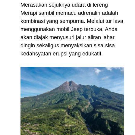
Merasakan sejuknya udara di lereng
Merapi sambil memacu adrenalin adalah
kombinasi yang sempurna. Melalui tur lava
menggunakan mobil Jeep terbuka, Anda
akan diajak menyusuri jalur aliran lahar
dingin sekaligus menyaksikan sisa-sisa
kedahsyatan erupsi yang edukatif.