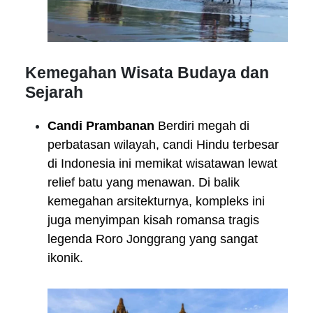
Kemegahan Wisata Budaya dan
Sejarah
Candi Prambanan
Berdiri megah di
perbatasan wilayah, candi Hindu terbesar
di Indonesia ini memikat wisatawan lewat
relief batu yang menawan. Di balik
kemegahan arsitekturnya, kompleks ini
juga menyimpan kisah romansa tragis
legenda Roro Jonggrang yang sangat
ikonik.