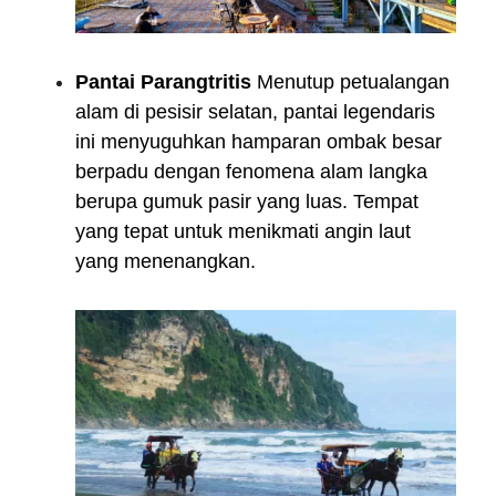
Pantai Parangtritis
Menutup petualangan
alam di pesisir selatan, pantai legendaris
ini menyuguhkan hamparan ombak besar
berpadu dengan fenomena alam langka
berupa gumuk pasir yang luas. Tempat
yang tepat untuk menikmati angin laut
yang menenangkan.