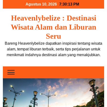
Skip
Agustus 10, 2026
7:30:14 PM
to
content
Heavenlybelize : Destinasi
Wisata Alam dan Liburan
Seru
Bareng Heavenlybelize dapatkan inspirasi tentang wisata
alam, tempat liburan terbaik, serta tips perjalanan untuk
menikmati indahnya destinasi alam yang menakjubkan.