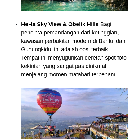
HeHa Sky View & Obelix Hills
Bagi
pencinta pemandangan dari ketinggian,
kawasan perbukitan modern di Bantul dan
Gunungkidul ini adalah opsi terbaik.
Tempat ini menyuguhkan deretan spot foto
kekinian yang sangat pas dinikmati
menjelang momen matahari terbenam.