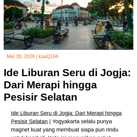
Mei 30, 2026
|
kaaQ166
Ide Liburan Seru di Jogja:
Dari Merapi hingga
Pesisir Selatan
Ide Liburan Seru di Jogja: Dari Merapi hingga
Pesisir Selatan
| Yogyakarta selalu punya
magnet kuat yang membuat siapa pun rindu