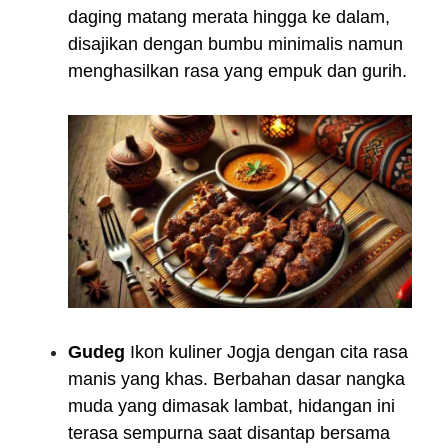
daging matang merata hingga ke dalam,
disajikan dengan bumbu minimalis namun
menghasilkan rasa yang empuk dan gurih.
Gudeg
Ikon kuliner Jogja dengan cita rasa
manis yang khas. Berbahan dasar nangka
muda yang dimasak lambat, hidangan ini
terasa sempurna saat disantap bersama