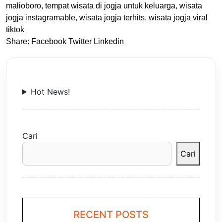
malioboro
,
tempat wisata di jogja untuk keluarga
,
wisata
jogja instagramable
,
wisata jogja terhits
,
wisata jogja viral
tiktok
Share:
Facebook
Twitter
Linkedin
Hot News!
Cari
Cari
RECENT POSTS