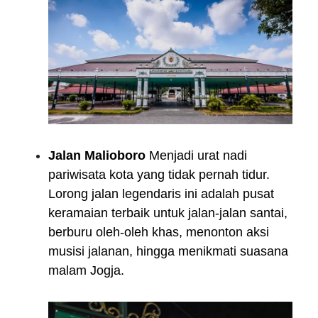
Jalan Malioboro
Menjadi urat nadi
pariwisata kota yang tidak pernah tidur.
Lorong jalan legendaris ini adalah pusat
keramaian terbaik untuk jalan-jalan santai,
berburu oleh-oleh khas, menonton aksi
musisi jalanan, hingga menikmati suasana
malam Jogja.