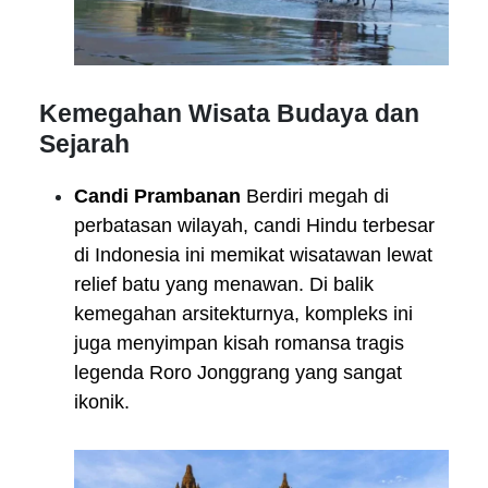
Kemegahan Wisata Budaya dan
Sejarah
Candi Prambanan
Berdiri megah di
perbatasan wilayah, candi Hindu terbesar
di Indonesia ini memikat wisatawan lewat
relief batu yang menawan. Di balik
kemegahan arsitekturnya, kompleks ini
juga menyimpan kisah romansa tragis
legenda Roro Jonggrang yang sangat
ikonik.