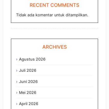
RECENT COMMENTS
Tidak ada komentar untuk ditampilkan.
ARCHIVES
Agustus 2026
Juli 2026
Juni 2026
Mei 2026
April 2026