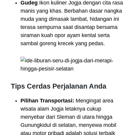
Gudeg
Ikon kuliner Jogja dengan cita rasa
manis yang khas. Berbahan dasar nangka
muda yang dimasak lambat, hidangan ini
terasa sempurna saat disantap bersama
siraman kuah opor ayam kental serta
sambal goreng krecek yang pedas.
Tips Cerdas Perjalanan Anda
Pilihan Transportasi:
Mengingat area
wisata alam Jogja letaknya cukup
menyebar dari Sleman di utara hingga
Gunungkidul di selatan, menyewa mobil
atau motor pribadi adalah solusi terbaik