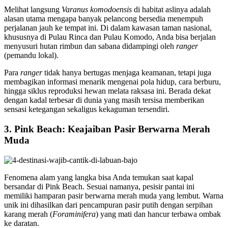
Melihat langsung
Varanus komodoensis
di habitat aslinya adalah
alasan utama mengapa banyak pelancong bersedia menempuh
perjalanan jauh ke tempat ini. Di dalam kawasan taman nasional,
khususnya di Pulau Rinca dan Pulau Komodo, Anda bisa berjalan
menyusuri hutan rimbun dan sabana didampingi oleh
ranger
(pemandu lokal).
Para
ranger
tidak hanya bertugas menjaga keamanan, tetapi juga
membagikan informasi menarik mengenai pola hidup, cara berburu,
hingga siklus reproduksi hewan melata raksasa ini. Berada dekat
dengan kadal terbesar di dunia yang masih tersisa memberikan
sensasi ketegangan sekaligus kekaguman tersendiri.
3. Pink Beach: Keajaiban Pasir Berwarna Merah
Muda
Fenomena alam yang langka bisa Anda temukan saat kapal
bersandar di Pink Beach. Sesuai namanya, pesisir pantai ini
memiliki hamparan pasir berwarna merah muda yang lembut. Warna
unik ini dihasilkan dari pencampuran pasir putih dengan serpihan
karang merah (
Foraminifera
) yang mati dan hancur terbawa ombak
ke daratan.