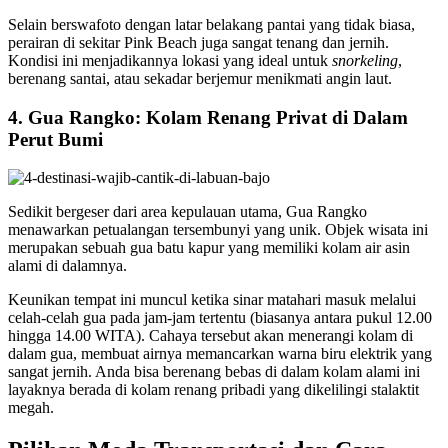
Selain berswafoto dengan latar belakang pantai yang tidak biasa,
perairan di sekitar Pink Beach juga sangat tenang dan jernih.
Kondisi ini menjadikannya lokasi yang ideal untuk
snorkeling
,
berenang santai, atau sekadar berjemur menikmati angin laut.
4. Gua Rangko: Kolam Renang Privat di Dalam
Perut Bumi
Sedikit bergeser dari area kepulauan utama, Gua Rangko
menawarkan petualangan tersembunyi yang unik. Objek wisata ini
merupakan sebuah gua batu kapur yang memiliki kolam air asin
alami di dalamnya.
Keunikan tempat ini muncul ketika sinar matahari masuk melalui
celah-celah gua pada jam-jam tertentu (biasanya antara pukul 12.00
hingga 14.00 WITA). Cahaya tersebut akan menerangi kolam di
dalam gua, membuat airnya memancarkan warna biru elektrik yang
sangat jernih. Anda bisa berenang bebas di dalam kolam alami ini
layaknya berada di kolam renang pribadi yang dikelilingi stalaktit
megah.