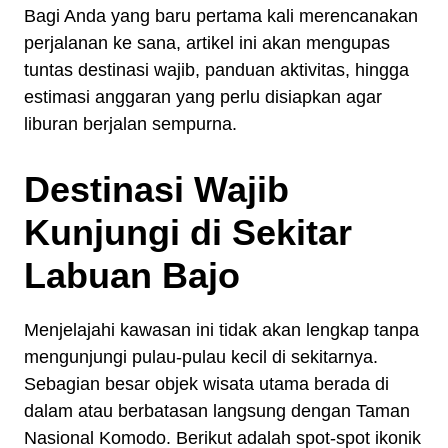
Bagi Anda yang baru pertama kali merencanakan
perjalanan ke sana, artikel ini akan mengupas
tuntas destinasi wajib, panduan aktivitas, hingga
estimasi anggaran yang perlu disiapkan agar
liburan berjalan sempurna.
Destinasi Wajib
Kunjungi di Sekitar
Labuan Bajo
Menjelajahi kawasan ini tidak akan lengkap tanpa
mengunjungi pulau-pulau kecil di sekitarnya.
Sebagian besar objek wisata utama berada di
dalam atau berbatasan langsung dengan Taman
Nasional Komodo. Berikut adalah spot-spot ikonik