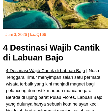
Juni 3, 2026
|
kaaQ166
4 Destinasi Wajib Cantik
di Labuan Bajo
4 Destinasi Wajib Cantik di Labuan Bajo
| Nusa
Tenggara Timur menyimpan salah satu permata
wisata terbaik yang kini menjadi magnet bagi
pelancong domestik maupun mancanegara.
Berada di ujung barat Pulau Flores, Labuan Bajo
yang dulunya hanya sebuah kota nelayan kecil,
kini telah bertransformasi menjadi salah satu