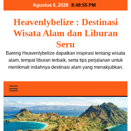
Skip
Agustus 6, 2026
8:48:56 PM
to
content
Heavenlybelize : Destinasi
Wisata Alam dan Liburan
Seru
Bareng Heavenlybelize dapatkan inspirasi tentang wisata
alam, tempat liburan terbaik, serta tips perjalanan untuk
menikmati indahnya destinasi alam yang menakjubkan.