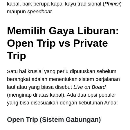
kapal, baik berupa kapal kayu tradisional (
Phinisi
)
maupun
speedboat
.
Memilih Gaya Liburan:
Open Trip vs Private
Trip
Satu hal krusial yang perlu diputuskan sebelum
berangkat adalah menentukan sistem perjalanan
laut atau yang biasa disebut
Live on Board
(menginap di atas kapal). Ada dua opsi populer
yang bisa disesuaikan dengan kebutuhan Anda:
Open Trip (Sistem Gabungan)