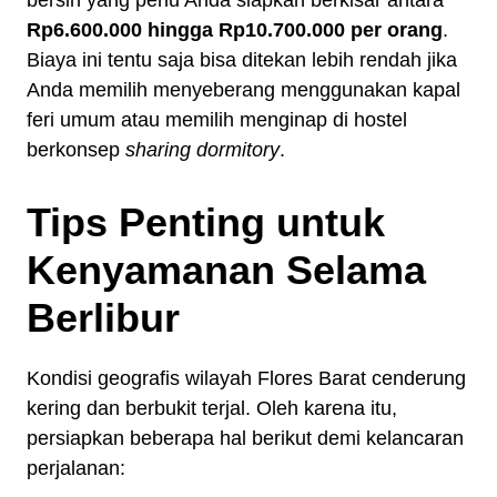
bersih yang perlu Anda siapkan berkisar antara
Rp6.600.000 hingga Rp10.700.000 per orang
.
Biaya ini tentu saja bisa ditekan lebih rendah jika
Anda memilih menyeberang menggunakan kapal
feri umum atau memilih menginap di hostel
berkonsep
sharing dormitory
.
Tips Penting untuk
Kenyamanan Selama
Berlibur
Kondisi geografis wilayah Flores Barat cenderung
kering dan berbukit terjal. Oleh karena itu,
persiapkan beberapa hal berikut demi kelancaran
perjalanan: