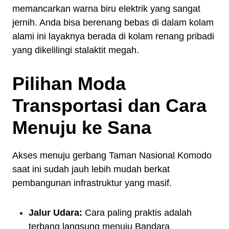
memancarkan warna biru elektrik yang sangat
jernih. Anda bisa berenang bebas di dalam kolam
alami ini layaknya berada di kolam renang pribadi
yang dikelilingi stalaktit megah.
Pilihan Moda
Transportasi dan Cara
Menuju ke Sana
Akses menuju gerbang Taman Nasional Komodo
saat ini sudah jauh lebih mudah berkat
pembangunan infrastruktur yang masif.
Jalur Udara:
Cara paling praktis adalah
terbang langsung menuju Bandara