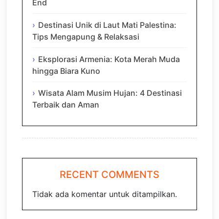
End
Destinasi Unik di Laut Mati Palestina:
Tips Mengapung & Relaksasi
Eksplorasi Armenia: Kota Merah Muda
hingga Biara Kuno
Wisata Alam Musim Hujan: 4 Destinasi
Terbaik dan Aman
RECENT COMMENTS
Tidak ada komentar untuk ditampilkan.