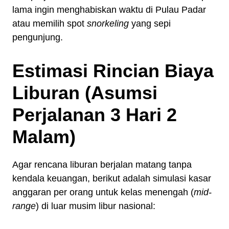
lama ingin menghabiskan waktu di Pulau Padar
atau memilih spot
snorkeling
yang sepi
pengunjung.
Estimasi Rincian Biaya
Liburan (Asumsi
Perjalanan 3 Hari 2
Malam)
Agar rencana liburan berjalan matang tanpa
kendala keuangan, berikut adalah simulasi kasar
anggaran per orang untuk kelas menengah (
mid-
range
) di luar musim libur nasional: