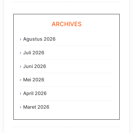
ARCHIVES
Agustus 2026
Juli 2026
Juni 2026
Mei 2026
April 2026
Maret 2026