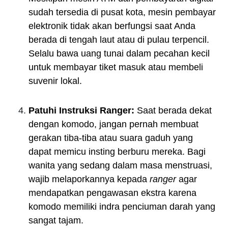
sudah tersedia di pusat kota, mesin pembayar
elektronik tidak akan berfungsi saat Anda
berada di tengah laut atau di pulau terpencil.
Selalu bawa uang tunai dalam pecahan kecil
untuk membayar tiket masuk atau membeli
suvenir lokal.
Patuhi Instruksi Ranger:
Saat berada dekat
dengan komodo, jangan pernah membuat
gerakan tiba-tiba atau suara gaduh yang
dapat memicu insting berburu mereka. Bagi
wanita yang sedang dalam masa menstruasi,
wajib melaporkannya kepada
ranger
agar
mendapatkan pengawasan ekstra karena
komodo memiliki indra penciuman darah yang
sangat tajam.