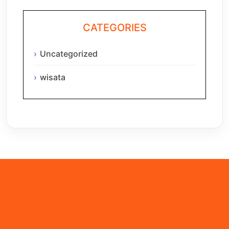
CATEGORIES
Uncategorized
wisata