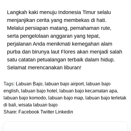
Langkah kaki menuju Indonesia Timur selalu
menjanjikan cerita yang membekas di hati.
Melalui persiapan matang, pemahaman rute,
serta pengelolaan anggaran yang tepat,
perjalanan Anda menikmati kemegahan alam
purba dan birunya laut Flores akan menjadi salah
satu catatan petualangan terbaik dalam hidup.
Selamat merencanakan liburan!
Tags:
Labuan Bajo
,
labuan bajo airport
,
labuan bajo
english
,
labuan bajo hotel
,
labuan bajo kecamatan apa
,
labuan bajo komodo
,
labuan bajo map
,
labuan bajo terletak
di bali
,
wisata labuan bajo
Share:
Facebook
Twitter
Linkedin