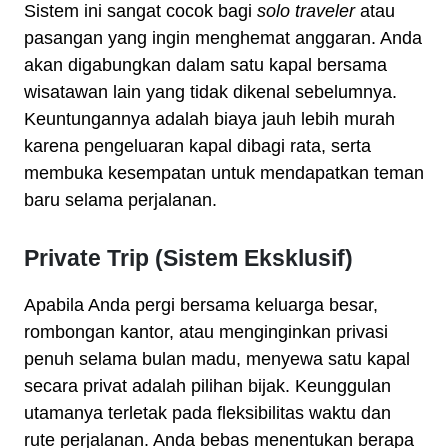
Sistem ini sangat cocok bagi
solo traveler
atau
pasangan yang ingin menghemat anggaran. Anda
akan digabungkan dalam satu kapal bersama
wisatawan lain yang tidak dikenal sebelumnya.
Keuntungannya adalah biaya jauh lebih murah
karena pengeluaran kapal dibagi rata, serta
membuka kesempatan untuk mendapatkan teman
baru selama perjalanan.
Private Trip (Sistem Eksklusif)
Apabila Anda pergi bersama keluarga besar,
rombongan kantor, atau menginginkan privasi
penuh selama bulan madu, menyewa satu kapal
secara privat adalah pilihan bijak. Keunggulan
utamanya terletak pada fleksibilitas waktu dan
rute perjalanan. Anda bebas menentukan berapa