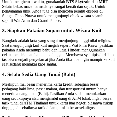
Untuk menghemat waktu, gunakanlah
BTS Skytrain
dan
MRT
.
Selain bebas macet, armadanya sangat bersih dan sejuk. Untuk
pengalaman unik, Anda juga bisa mencoba perahu ekspres di
Sungai Chao Phraya untuk mengunjungi objek wisata sejarah
seperti Wat Arun dan Grand Palace.
3. Siapkan Pakaian Sopan untuk Wisata Kuil
Bangkok adalah kota yang sangat menjunjung tinggi nilai religius.
Saat mengunjungi kuil-kuil megah seperti Wat Phra Kaew, pastikan
pakaian Anda menutupi bahu dan lutut. Hindari menggunakan
celana pendek atau baju tanpa lengan. Membawa syal tipis di dalam
tas bisa menjadi penyelamat jika Anda tiba-tiba ingin mampir ke kuil
saat sedang memakai kaos santai.
4. Selalu Sedia Uang Tunai (Baht)
Meskipun mal besar menerima kartu kredit, sebagian besar
pedagang kaki lima, pasar malam, dan transportasi umum hanya
menerima uang tunai (Baht). Pastikan Anda sudah menukarkan
uang secukupnya atau mengambil uang di ATM lokal. Ingat, biaya
tarik tunai di ATM Thailand untuk kartu luar negeri biasanya cukup
tinggi, jadi sebaiknya tarik dalam jumlah besar sekaligus.