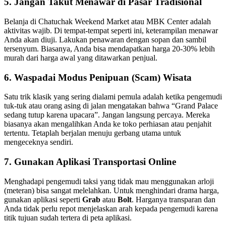
5. Jangan Takut Menawar di Pasar Tradisional
Belanja di Chatuchak Weekend Market atau MBK Center adalah
aktivitas wajib. Di tempat-tempat seperti ini, keterampilan menawar
Anda akan diuji. Lakukan penawaran dengan sopan dan sambil
tersenyum. Biasanya, Anda bisa mendapatkan harga 20-30% lebih
murah dari harga awal yang ditawarkan penjual.
6. Waspadai Modus Penipuan (Scam) Wisata
Satu trik klasik yang sering dialami pemula adalah ketika pengemudi
tuk-tuk atau orang asing di jalan mengatakan bahwa “Grand Palace
sedang tutup karena upacara”. Jangan langsung percaya. Mereka
biasanya akan mengalihkan Anda ke toko perhiasan atau penjahit
tertentu. Tetaplah berjalan menuju gerbang utama untuk
mengeceknya sendiri.
7. Gunakan Aplikasi Transportasi Online
Menghadapi pengemudi taksi yang tidak mau menggunakan arloji
(meteran) bisa sangat melelahkan. Untuk menghindari drama harga,
gunakan aplikasi seperti
Grab
atau
Bolt
. Harganya transparan dan
Anda tidak perlu repot menjelaskan arah kepada pengemudi karena
titik tujuan sudah tertera di peta aplikasi.