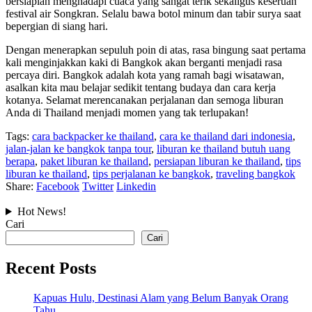
bersiaplah menghadapi cuaca yang sangat terik sekaligus keseruan
festival air Songkran. Selalu bawa botol minum dan tabir surya saat
bepergian di siang hari.
Dengan menerapkan sepuluh poin di atas, rasa bingung saat pertama
kali menginjakkan kaki di Bangkok akan berganti menjadi rasa
percaya diri. Bangkok adalah kota yang ramah bagi wisatawan,
asalkan kita mau belajar sedikit tentang budaya dan cara kerja
kotanya. Selamat merencanakan perjalanan dan semoga liburan
Anda di Thailand menjadi momen yang tak terlupakan!
Tags:
cara backpacker ke thailand
,
cara ke thailand dari indonesia
,
jalan-jalan ke bangkok tanpa tour
,
liburan ke thailand butuh uang
berapa
,
paket liburan ke thailand
,
persiapan liburan ke thailand
,
tips
liburan ke thailand
,
tips perjalanan ke bangkok
,
traveling bangkok
Share:
Facebook
Twitter
Linkedin
Hot News!
Cari
Cari
Recent Posts
Kapuas Hulu, Destinasi Alam yang Belum Banyak Orang
Tahu