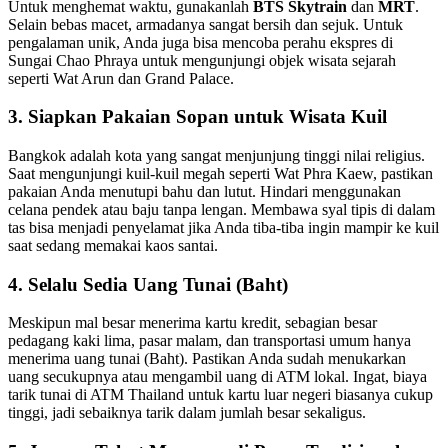
Untuk menghemat waktu, gunakanlah
BTS Skytrain
dan
MRT
.
Selain bebas macet, armadanya sangat bersih dan sejuk. Untuk
pengalaman unik, Anda juga bisa mencoba perahu ekspres di
Sungai Chao Phraya untuk mengunjungi objek wisata sejarah
seperti Wat Arun dan Grand Palace.
3. Siapkan Pakaian Sopan untuk Wisata Kuil
Bangkok adalah kota yang sangat menjunjung tinggi nilai religius.
Saat mengunjungi kuil-kuil megah seperti Wat Phra Kaew, pastikan
pakaian Anda menutupi bahu dan lutut. Hindari menggunakan
celana pendek atau baju tanpa lengan. Membawa syal tipis di dalam
tas bisa menjadi penyelamat jika Anda tiba-tiba ingin mampir ke kuil
saat sedang memakai kaos santai.
4. Selalu Sedia Uang Tunai (Baht)
Meskipun mal besar menerima kartu kredit, sebagian besar
pedagang kaki lima, pasar malam, dan transportasi umum hanya
menerima uang tunai (Baht). Pastikan Anda sudah menukarkan
uang secukupnya atau mengambil uang di ATM lokal. Ingat, biaya
tarik tunai di ATM Thailand untuk kartu luar negeri biasanya cukup
tinggi, jadi sebaiknya tarik dalam jumlah besar sekaligus.