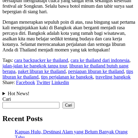
bersiaplah menghadapi cuaca yang sangat terik sekaligus keseruan
festival air Songkran. Selalu bawa botol minum dan tabir surya saat
bepergian di siang hari.
Dengan menerapkan sepuluh poin di atas, rasa bingung saat pertama
kali menginjakkan kaki di Bangkok akan berganti menjadi rasa
percaya diri. Bangkok adalah kota yang ramah bagi wisatawan,
asalkan kita mau belajar sedikit tentang budaya dan cara kerja
kotanya. Selamat merencanakan perjalanan dan semoga liburan
Anda di Thailand menjadi momen yang tak terlupakan!
Tags:
cara backpacker ke thailand
,
cara ke thailand dari indonesia
,
jalan-jalan ke bangkok tanpa tour
,
liburan ke thailand butuh uang
berapa
,
paket liburan ke thailand
,
persiapan liburan ke thailand
,
tips
liburan ke thailand
,
tips perjalanan ke bangkok
,
traveling bangkok
Share:
Facebook
Twitter
Linkedin
Hot News!
Cari
Cari
Recent Posts
Kapuas Hulu, Destinasi Alam yang Belum Banyak Orang
Tahu