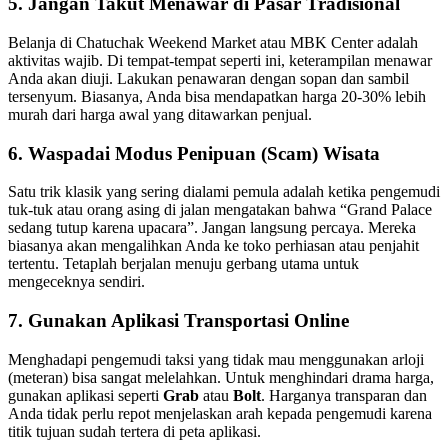
5. Jangan Takut Menawar di Pasar Tradisional
Belanja di Chatuchak Weekend Market atau MBK Center adalah
aktivitas wajib. Di tempat-tempat seperti ini, keterampilan menawar
Anda akan diuji. Lakukan penawaran dengan sopan dan sambil
tersenyum. Biasanya, Anda bisa mendapatkan harga 20-30% lebih
murah dari harga awal yang ditawarkan penjual.
6. Waspadai Modus Penipuan (Scam) Wisata
Satu trik klasik yang sering dialami pemula adalah ketika pengemudi
tuk-tuk atau orang asing di jalan mengatakan bahwa “Grand Palace
sedang tutup karena upacara”. Jangan langsung percaya. Mereka
biasanya akan mengalihkan Anda ke toko perhiasan atau penjahit
tertentu. Tetaplah berjalan menuju gerbang utama untuk
mengeceknya sendiri.
7. Gunakan Aplikasi Transportasi Online
Menghadapi pengemudi taksi yang tidak mau menggunakan arloji
(meteran) bisa sangat melelahkan. Untuk menghindari drama harga,
gunakan aplikasi seperti
Grab
atau
Bolt
. Harganya transparan dan
Anda tidak perlu repot menjelaskan arah kepada pengemudi karena
titik tujuan sudah tertera di peta aplikasi.