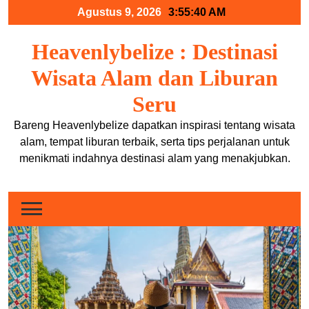
Skip
Agustus 9, 2026
3:55:40 AM
to
content
Heavenlybelize : Destinasi
Wisata Alam dan Liburan
Seru
Bareng Heavenlybelize dapatkan inspirasi tentang wisata
alam, tempat liburan terbaik, serta tips perjalanan untuk
menikmati indahnya destinasi alam yang menakjubkan.