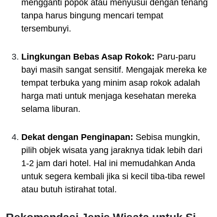
mengganti popok atau menyusui dengan tenang
tanpa harus bingung mencari tempat
tersembunyi.
Lingkungan Bebas Asap Rokok:
Paru-paru
bayi masih sangat sensitif. Mengajak mereka ke
tempat terbuka yang minim asap rokok adalah
harga mati untuk menjaga kesehatan mereka
selama liburan.
Dekat dengan Penginapan:
Sebisa mungkin,
pilih objek wisata yang jaraknya tidak lebih dari
1-2 jam dari hotel. Hal ini memudahkan Anda
untuk segera kembali jika si kecil tiba-tiba rewel
atau butuh istirahat total.