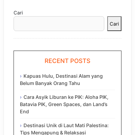
Cari
Cari
RECENT POSTS
Kapuas Hulu, Destinasi Alam yang
Belum Banyak Orang Tahu
Cara Asyik Liburan ke PIK: Aloha PIK,
Batavia PIK, Green Spaces, dan Land’s
End
Destinasi Unik di Laut Mati Palestina:
Tips Mengapung & Relaksasi