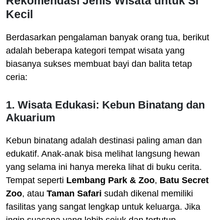
Rekomendasi Jenis Wisata untuk Si
Kecil
Berdasarkan pengalaman banyak orang tua, berikut
adalah beberapa kategori tempat wisata yang
biasanya sukses membuat bayi dan balita tetap
ceria:
1. Wisata Edukasi: Kebun Binatang dan
Akuarium
Kebun binatang adalah destinasi paling aman dan
edukatif. Anak-anak bisa melihat langsung hewan
yang selama ini hanya mereka lihat di buku cerita.
Tempat seperti
Lembang Park & Zoo
,
Batu Secret
Zoo
, atau
Taman Safari
sudah dikenal memiliki
fasilitas yang sangat lengkap untuk keluarga. Jika