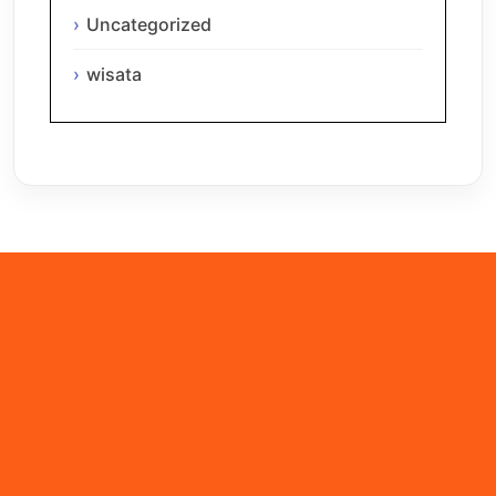
Uncategorized
wisata