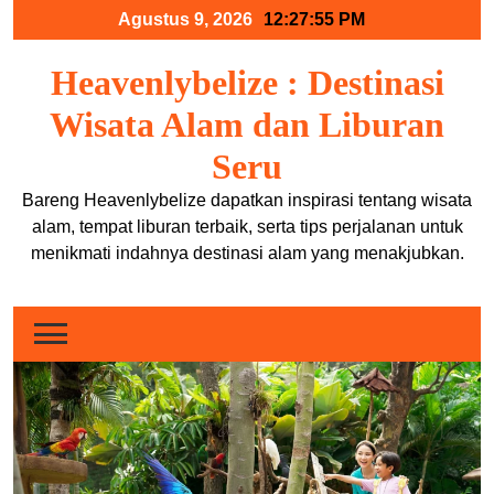
Skip
Agustus 9, 2026
12:27:55 PM
to
content
Heavenlybelize : Destinasi
Wisata Alam dan Liburan
Seru
Bareng Heavenlybelize dapatkan inspirasi tentang wisata
alam, tempat liburan terbaik, serta tips perjalanan untuk
menikmati indahnya destinasi alam yang menakjubkan.