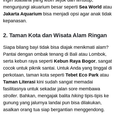
ingin suasana yang lebih sejuk dan tertutup,
mengunjungi akuarium besar seperti
Sea World
atau
Jakarta Aquarium
bisa menjadi opsi agar anak tidak
kepanasan.
2. Taman Kota dan Wisata Alam Ringan
Siapa bilang bayi tidak bisa diajak menikmati alam?
Pantai dengan ombak tenang di Bali atau Lombok,
serta kebun raya seperti
Kebun Raya Bogor
, sangat
cocok untuk piknik santai. Untuk Anda yang tinggal di
perkotaan, taman kota seperti
Tebet Eco Park
atau
Taman Literasi
kini sudah sangat memadai
fasilitasnya untuk sekadar jalan sore membawa
stroller
. Bahkan, mengajak balita
hiking
tipis-tipis ke
gunung yang jalurnya landai pun bisa dilakukan,
asalkan orang tua siap bergantian menggendong.