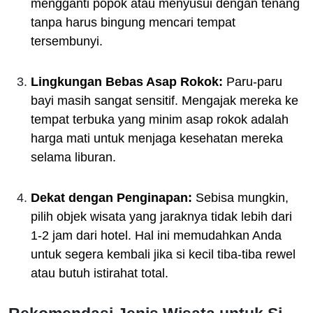
mengganti popok atau menyusui dengan tenang
tanpa harus bingung mencari tempat
tersembunyi.
Lingkungan Bebas Asap Rokok:
Paru-paru
bayi masih sangat sensitif. Mengajak mereka ke
tempat terbuka yang minim asap rokok adalah
harga mati untuk menjaga kesehatan mereka
selama liburan.
Dekat dengan Penginapan:
Sebisa mungkin,
pilih objek wisata yang jaraknya tidak lebih dari
1-2 jam dari hotel. Hal ini memudahkan Anda
untuk segera kembali jika si kecil tiba-tiba rewel
atau butuh istirahat total.