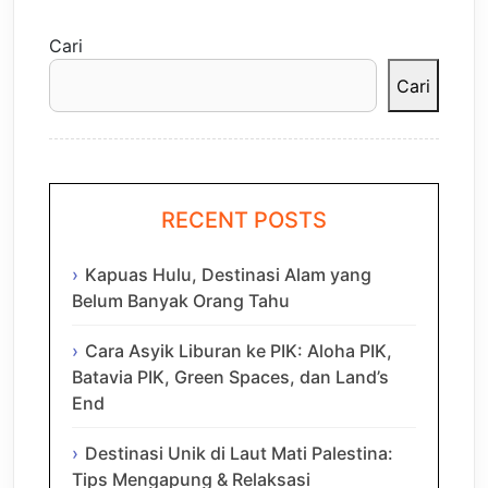
Cari
Cari
RECENT POSTS
Kapuas Hulu, Destinasi Alam yang
Belum Banyak Orang Tahu
Cara Asyik Liburan ke PIK: Aloha PIK,
Batavia PIK, Green Spaces, dan Land’s
End
Destinasi Unik di Laut Mati Palestina:
Tips Mengapung & Relaksasi