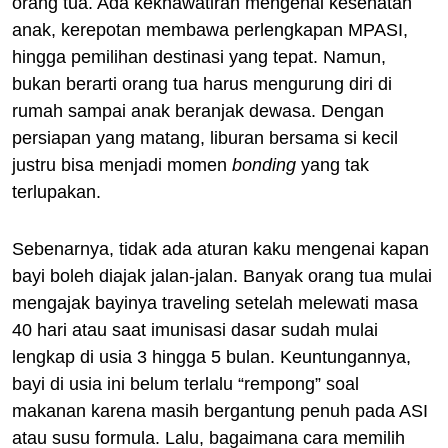
orang tua. Ada kekhawatiran mengenai kesehatan
anak, kerepotan membawa perlengkapan MPASI,
hingga pemilihan destinasi yang tepat. Namun,
bukan berarti orang tua harus mengurung diri di
rumah sampai anak beranjak dewasa. Dengan
persiapan yang matang, liburan bersama si kecil
justru bisa menjadi momen
bonding
yang tak
terlupakan.
Sebenarnya, tidak ada aturan kaku mengenai kapan
bayi boleh diajak jalan-jalan. Banyak orang tua mulai
mengajak bayinya traveling setelah melewati masa
40 hari atau saat imunisasi dasar sudah mulai
lengkap di usia 3 hingga 5 bulan. Keuntungannya,
bayi di usia ini belum terlalu “rempong” soal
makanan karena masih bergantung penuh pada ASI
atau susu formula. Lalu, bagaimana cara memilih