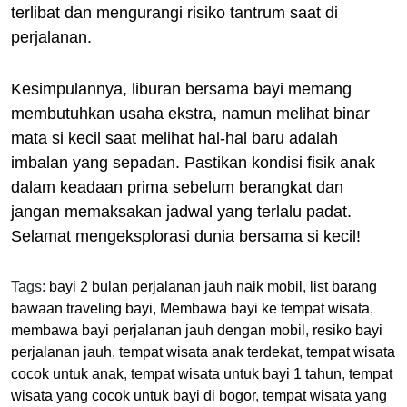
terlibat dan mengurangi risiko tantrum saat di
perjalanan.
Kesimpulannya, liburan bersama bayi memang
membutuhkan usaha ekstra, namun melihat binar
mata si kecil saat melihat hal-hal baru adalah
imbalan yang sepadan. Pastikan kondisi fisik anak
dalam keadaan prima sebelum berangkat dan
jangan memaksakan jadwal yang terlalu padat.
Selamat mengeksplorasi dunia bersama si kecil!
Tags:
bayi 2 bulan perjalanan jauh naik mobil
,
list barang
bawaan traveling bayi
,
Membawa bayi ke tempat wisata
,
membawa bayi perjalanan jauh dengan mobil
,
resiko bayi
perjalanan jauh
,
tempat wisata anak terdekat
,
tempat wisata
cocok untuk anak
,
tempat wisata untuk bayi 1 tahun
,
tempat
wisata yang cocok untuk bayi di bogor
,
tempat wisata yang