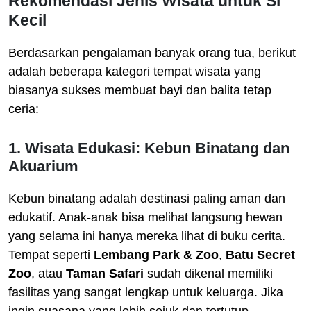
Rekomendasi Jenis Wisata untuk Si
Kecil
Berdasarkan pengalaman banyak orang tua, berikut
adalah beberapa kategori tempat wisata yang
biasanya sukses membuat bayi dan balita tetap
ceria:
1. Wisata Edukasi: Kebun Binatang dan
Akuarium
Kebun binatang adalah destinasi paling aman dan
edukatif. Anak-anak bisa melihat langsung hewan
yang selama ini hanya mereka lihat di buku cerita.
Tempat seperti
Lembang Park & Zoo
,
Batu Secret
Zoo
, atau
Taman Safari
sudah dikenal memiliki
fasilitas yang sangat lengkap untuk keluarga. Jika