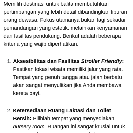
Memilih destinasi untuk balita membutuhkan
pertimbangan yang lebih detail dibandingkan liburan
orang dewasa. Fokus utamanya bukan lagi sekadar
pemandangan yang estetik, melainkan kenyamanan
dan fasilitas pendukung. Berikut adalah beberapa
kriteria yang wajib diperhatikan:
Aksesibilitas dan Fasilitas
Stroller Friendly
:
Pastikan lokasi wisata memiliki jalur yang rata.
Tempat yang penuh tangga atau jalan berbatu
akan sangat menyulitkan jika Anda membawa
kereta bayi.
Ketersediaan Ruang Laktasi dan Toilet
Bersih:
Pilihlah tempat yang menyediakan
nursery room
. Ruangan ini sangat krusial untuk