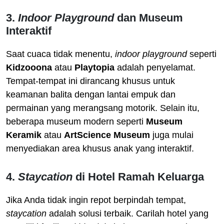
3.
Indoor Playground
dan Museum
Interaktif
Saat cuaca tidak menentu,
indoor playground
seperti
Kidzooona
atau
Playtopia
adalah penyelamat.
Tempat-tempat ini dirancang khusus untuk
keamanan balita dengan lantai empuk dan
permainan yang merangsang motorik. Selain itu,
beberapa museum modern seperti
Museum
Keramik
atau
ArtScience Museum
juga mulai
menyediakan area khusus anak yang interaktif.
4.
Staycation
di Hotel Ramah Keluarga
Jika Anda tidak ingin repot berpindah tempat,
staycation
adalah solusi terbaik. Carilah hotel yang